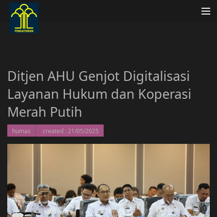
Beranda
Profil AHU
Ditjen AHU Genjot Digitalisasi
Organisasi
Layanan Hukum dan Koperasi
Publikasi
Merah Putih
FAQ
humas
created : 21/05/2025
Pengaduan Masyarakat
Ragam Unduh