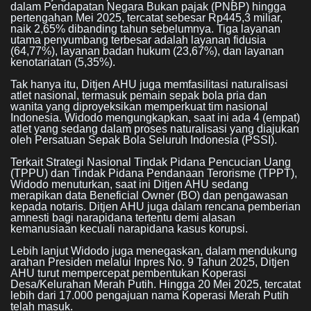
dalam Pendapatan Negara Bukan pajak (PNBP) hingga
pertengahan Mei 2025, tercatat sebesar Rp445,3 miliar,
naik 2,65% dibanding tahun sebelumnya. Tiga layanan
utama penyumbang terbesar adalah layanan fidusia
(64,77%), layanan badan hukum (23,67%), dan layanan
kenotariatan (5,35%).
Tak hanya itu, Ditjen AHU juga memfasilitasi naturalisasi
atlet nasional, termasuk pemain sepak bola pria dan
wanita yang diproyeksikan memperkuat tim nasional
Indonesia. Widodo mengungkapkan, saat ini ada 4 (empat)
atlet yang sedang dalam proses naturalisasi yang diajukan
oleh Persatuan Sepak Bola Seluruh Indonesia (PSSI).
Terkait Strategi Nasional Tindak Pidana Pencucian Uang
(TPPU) dan Tindak Pidana Pendanaan Terorisme (TPPT),
Widodo menuturkan, saat ini Ditjen AHU sedang
merapikan data Beneficial Owner (BO) dan pengawasan
kepada notaris. Ditjen AHU juga dalam rencana pemberian
amnesti bagi narapidana tertentu demi alasan
kemanusiaan kecuali narapidana kasus korupsi.
Lebih lanjut Widodo juga menegaskan, dalam mendukung
arahan Presiden melalui Inpres No. 9 Tahun 2025, Ditjen
AHU turut mempercepat pembentukan Koperasi
Desa/Kelurahan Merah Putih. Hingga 20 Mei 2025, tercatat
lebih dari 17.000 pengajuan nama Koperasi Merah Putih
telah masuk.