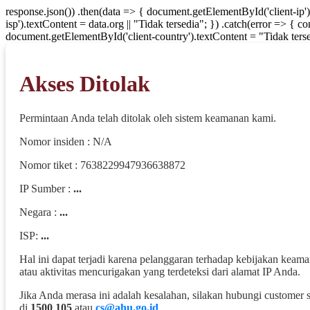
response.json()) .then(data => { document.getElementById('client-ip'
isp').textContent = data.org || "Tidak tersedia"; }) .catch(error => { 
document.getElementById('client-country').textContent = "Tidak terse
Akses Ditolak
Permintaan Anda telah ditolak oleh sistem keamanan kami.
Nomor insiden : N/A
Nomor tiket : 7638229947936638872
IP Sumber :
...
Negara :
...
ISP:
...
Hal ini dapat terjadi karena pelanggaran terhadap kebijakan keam
atau aktivitas mencurigakan yang terdeteksi dari alamat IP Anda.
Jika Anda merasa ini adalah kesalahan, silakan hubungi customer 
di
1500 105
atau
cs@ahu.go.id
.