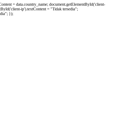
xtContent = data.country_name; document.getElementById('client-
ById('client-ip').textContent = "Tidak tersedia";
ia"; });