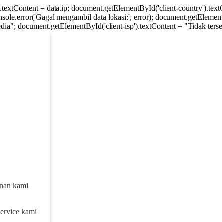
).textContent = data.ip; document.getElementById('client-country').te
console.error('Gagal mengambil data lokasi:', error); document.getElement
dia"; document.getElementById('client-isp').textContent = "Tidak tersed
anan kami
service kami