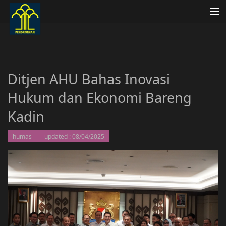
Beranda
Profil AHU
Ditjen AHU Bahas Inovasi
Organisasi
Hukum dan Ekonomi Bareng
Publikasi
Kadin
FAQ
humas
updated : 08/04/2025
Pengaduan Masyarakat
Ragam Unduh